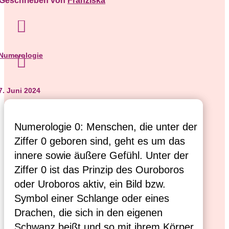
Geschrieben von
Franziska

Numerologie

7. Juni 2024
Numerologie 0: Menschen, die unter der
Ziffer 0 geboren sind, geht es um das
innere sowie äußere Gefühl. Unter der
Ziffer 0 ist das Prinzip des Ouroboros
oder Uroboros aktiv, ein Bild bzw.
Symbol einer Schlange oder eines
Drachen, die sich in den eigenen
Schwanz beißt und so mit ihrem Körper