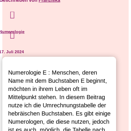
Geschrieben von
Franziska

Numerologie

17. Juli 2024
Numerologie E : Menschen, deren
Name mit dem Buchstaben E beginnt,
möchten in ihrem Leben oft im
Mittelpunkt stehen. In diesem Beitrag
nutze ich die Umrechnungstabelle der
hebräischen Buchstaben. Es gibt einige
Numerologen, die diese nutzen, jedoch
ist es auch möglich, die Tabelle nach