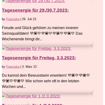
Tagesenergie für 29./30.7.2023:
by
Franziska
|
29. Juli 23
Freude und Glück gehören zu meinen inneren
Seinsqualitäten! 💜💟💛💜💟💛💜💟💛💜💟💛 Das
Wochenende bringt dir...
Tagesenergie für Freitag, 3.3.2023:
by
Franziska
|
3. März 23
Du kannst dein Bewusstsein erweitern! 💜💟💛💜💟💛
💜💟💛💜💟💛 Wie schon sehr oft in den letzten
Wochen und...