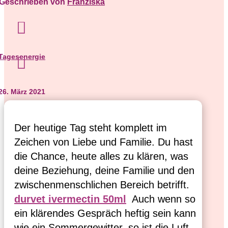
Geschrieben von
Franziska

Tagesenergie

26. März 2021
Der heutige Tag steht komplett im 
Zeichen von Liebe und Familie. Du hast 
die Chance, heute alles zu klären, was 
deine Beziehung, deine Familie und den 
zwischenmenschlichen Bereich betrifft. 
durvet ivermectin 50ml
  Auch wenn so 
ein klärendes Gespräch heftig sein kann 
wie ein Sommergewitter, so ist die Luft 